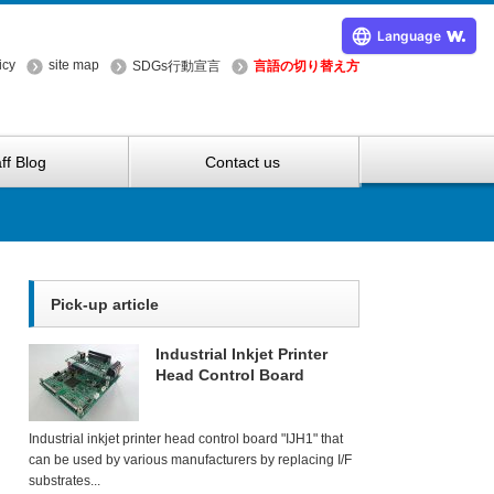
Language
icy
site map
SDGs行動宣言
言語の切り替え方
ff Blog
Contact us
Pick-up article
Industrial Inkjet Printer
Head Control Board
Industrial inkjet printer head control board "IJH1" that
can be used by various manufacturers by replacing I/F
substrates...