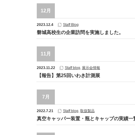
12月
2023.12.4
Staff Blog
磐城高校生の企業訪問を実施しました。
11月
2023.11.22
Staff blog
,
展示会情報
【報告】第25回いわき計測展
7月
2022.7.21
Staff blog
,
取扱製品
真空キャッパー装置・瓶とキャップの実績一