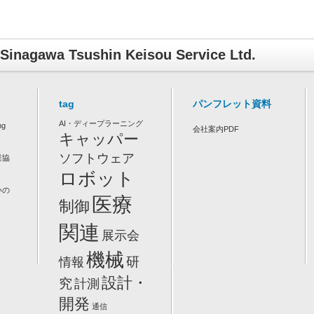
Sinagawa Tsushin Keisou Service Ltd.
tag
パンフレット資料
AI・ディープラーニング
ng
会社案内PDF
キャッパー
ソフトウェア
業協
ロボット
いの
医療
制御
関連
展示会
機械
研
情報
設計・
究
計測
開発
通信