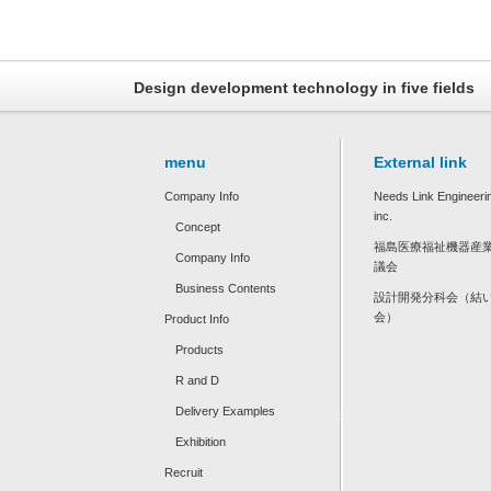
Design development technology in five fields
menu
External link
Company Info
Needs Link Engineeri
inc.
Concept
福島医療福祉機器産
Company Info
議会
Business Contents
設計開発分科会（結
会）
Product Info
Products
R and D
Delivery Examples
Exhibition
Recruit