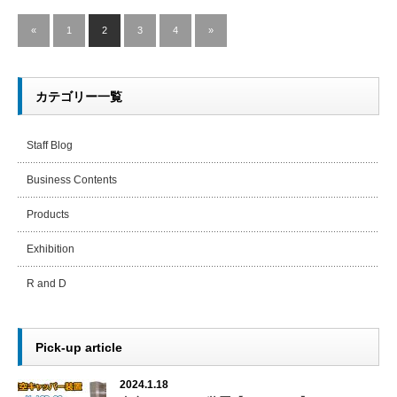
«
1
2
3
4
»
カテゴリー一覧
Staff Blog
Business Contents
Products
Exhibition
R and D
Pick-up article
2024.1.18