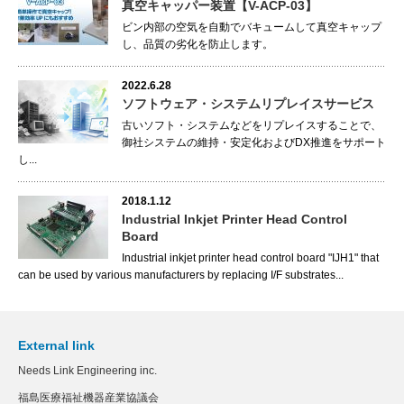
真空キャッパー装置【V-ACP-03】
ビン内部の空気を自動でバキュームして真空キャップ
し、品質の劣化を防止します。
2022.6.28
ソフトウェア・システムリプレイスサービス
古いソフト・システムなどをリプレイスすることで、
御社システムの維持・安定化およびDX推進をサポート
し...
2018.1.12
Industrial Inkjet Printer Head Control
Board
Industrial inkjet printer head control board "IJH1" that
can be used by various manufacturers by replacing I/F substrates...
External link
Needs Link Engineering inc.
福島医療福祉機器産業協議会