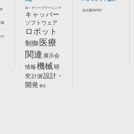
AI・ディープラーニング
ng
会社案内PDF
キャッパー
ソフトウェア
業協
ロボット
いの
医療
制御
関連
展示会
機械
研
情報
設計・
究
計測
開発
通信