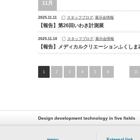
11月
2025.11.11
スタッフブログ
,
展示会情報
【報告】第26回いわき計測展
2025.11.10
スタッフブログ
,
展示会情報
【報告】メディカルクリエーションふくしま2
1
2
3
4
5
6
…
11
Design development technology in five fields
menu
External link