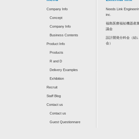
Company Info
Needs Link Engineeri
inc.
Concept
福島医療福祉機器産
Company Info
議会
Business Contents
設計開発分科会（結
会）
Product Info
Products
R and D
Delivery Examples
Exhibition
Recruit
Staff Blog
Contact us
Contact us
Guest Questionnare