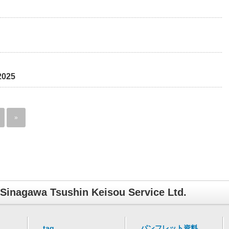
025
»
Sinagawa Tsushin Keisou Service Ltd.
tag
パンフレット資料