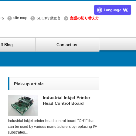
Language
icy
site map
SDGs行動宣言
言語の切り替え方
ff Blog
Contact us
Pick-up article
Industrial Inkjet Printer
Head Control Board
Industrial inkjet printer head control board "IJH1" that
can be used by various manufacturers by replacing I/F
substrates...